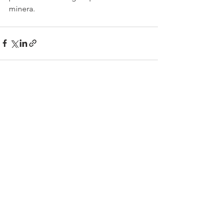
minera.
Ver todo
Entradas recientes