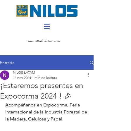
CONTACTANOS
ventas@niloslatam.com
Entrada
NILOS LATAM
14 nov 2024
1 min de lectura
¡Estaremos presentes en
Expocorma 2024 ! 🎉
Acompáñanos en Expocorma, Feria 
Internacional de la Industria Forestal de 
la Madera, Celulosa y Papel.